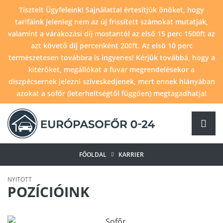
Tisztelt Ügyfeleink! Sajnálattal értesítjük önöket, hogy
tarifáink jelenleg nem az új frissített számokat mutatják,
valamint a várakozási díj mostantól az első 15 perc 1500ft az
azt követő díj percenként 200ft. Az elsö 10 perc
természetesen továbbra is ingyenes! Kérjük továbbá, hogy a
kitérőket, megállókat a fuvar megrendelésekor a
diszpécsernek jelezni szíveskedjenek, mert ennek hiányában
azokat a sofőr (leterheltségtől függően) megtagadhatja!
FŐOLDAL
KARRIER
NYITOTT
POZÍCIÓINK